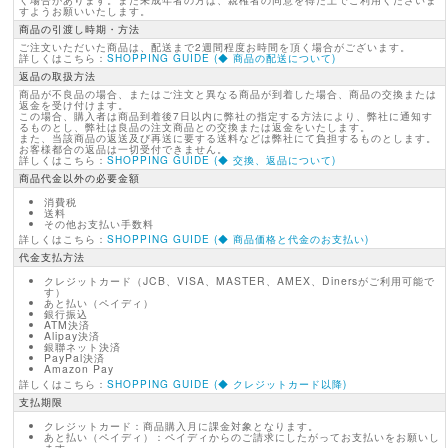
く場合があります。また未成年者の方は、親権者の同意を得た上でご利用くださいま
すようお願いいたします。
商品の引渡し時期・方法
ご注文いただいた商品は、配送まで2週間程度お時間を頂く場合がございます。
詳しくはこちら：
SHOPPING GUIDE (◆ 商品の配送について)
返品の取扱方法
商品が不良品の場合、またはご注文と異なる商品が到着した場合、商品の交換または
返金を受け付けます。
この場合、購入者は商品到着後7日以内に弊社の指定する方法により、弊社に通知す
るものとし、弊社は良品の注文商品との交換または返金をいたします。
また、当該商品の返送及び再送に要する送料などは弊社にて負担するものとします。
お客様都合の返品は一切受付できません。
詳しくはこちら：
SHOPPING GUIDE (◆ 交換、返品について)
商品代金以外の必要金額
消費税
送料
その他お支払い手数料
詳しくはこちら：
SHOPPING GUIDE (◆ 商品価格と代金のお支払い)
代金支払方法
クレジットカード（JCB、VISA、MASTER、AMEX、Dinersがご利用可能で
す）
あと払い（ペイディ）
銀行振込
ATM決済
Alipay決済
銀聯ネット決済
PayPal決済
Amazon Pay
詳しくはこちら：
SHOPPING GUIDE (◆ クレジットカード以降)
支払期限
クレジットカード：商品購入月に課金対象となります。
あと払い（ペイディ）：ペイディからのご請求にしたがってお支払いをお願いし
ます。