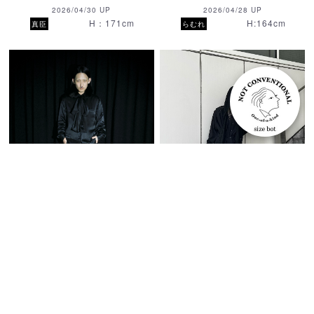
2026/04/28 UP
2026/04/30 UP
H:164cm
H：171cm
らむれ
真臣
詳細表示(画像クリック)
詳細表示(画像クリック)
シルクシャツとプリーツパンツ
black princess
2026/04/27 UP
2026/04/27 UP
H：172cm
H:165cm
Joji
Rikuta