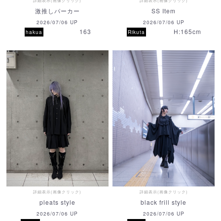
詳細表示(画像クリック)
詳細表示(画像クリック)
SS Item
激推しパーカー
2026/07/06 UP
2026/07/06 UP
H:165cm
163
Rikuta
hakua
詳細表示(画像クリック)
詳細表示(画像クリック)
pleats style
black frill style
2026/07/06 UP
2026/07/06 UP