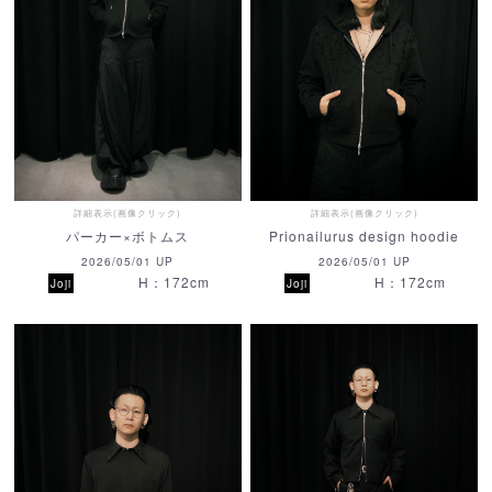
詳細表示(画像クリック)
詳細表示(画像クリック)
パーカー×ボトムス
Prionailurus design hoodie
2026/05/01 UP
2026/05/01 UP
H：172cm
H：172cm
Joji
Joji