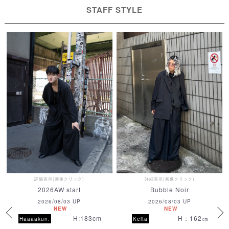
STAFF STYLE
詳細表示(画像クリック)
詳細表示(画像クリック)
Bubble Noir
2026AW start
2026/08/03 UP
2026/08/03 UP
NEW
NEW
H：162㎝
H:183cm
Keita
Haaaakun.