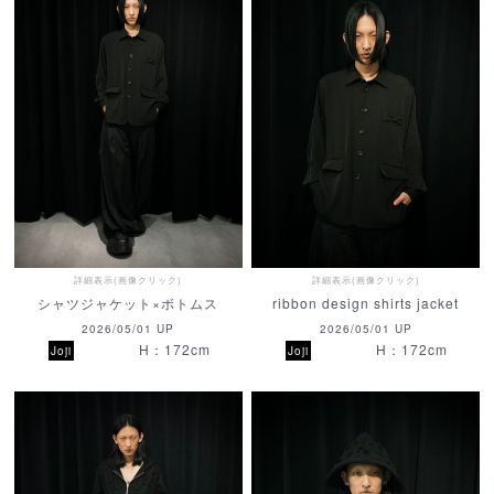
詳細表示(画像クリック)
詳細表示(画像クリック)
シャツジャケット×ボトムス
ribbon design shirts jacket
2026/05/01 UP
2026/05/01 UP
H：172cm
H：172cm
Joji
Joji