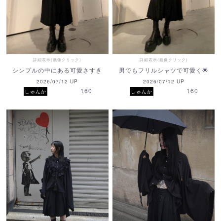
詳細表示(画像クリック)
詳細表示(画像クリック)
シンプルの中にある可愛さすき
男でもフリルシャツで可愛く🌟
2026/07/12 UP
2026/07/12 UP
160
160
しゅんか
しゅんか