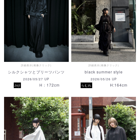
詳細表示(画像クリック)
詳細表示(画像クリック)
シルクシャツとプリーツパンツ
black summer style
2026/05/27 UP
2026/05/26 UP
H：172cm
H:164cm
Joji
らむれ