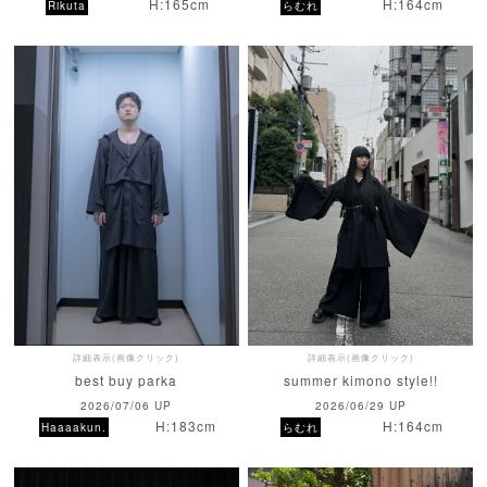
H:165cm
H:164cm
Rikuta
らむれ
詳細表示(画像クリック)
詳細表示(画像クリック)
best buy parka
summer kimono style!!
2026/07/06 UP
2026/06/29 UP
H:183cm
H:164cm
Haaaakun.
らむれ