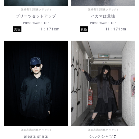
詳細表示(画像クリック)
詳細表示(画像クリック)
プリーツセットアップ
ハカマは最強
2026/04/30 UP
2026/04/30 UP
H：171cm
H：171cm
真臣
真臣
詳細表示(画像クリック)
詳細表示(画像クリック)
シルクシャツ❣
pleats shirts