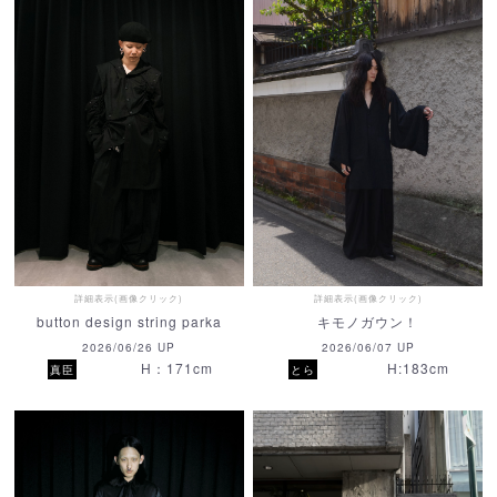
詳細表示(画像クリック)
詳細表示(画像クリック)
キモノガウン！
button design string parka
2026/06/07 UP
2026/06/26 UP
H:183cm
H：171cm
とら
真臣