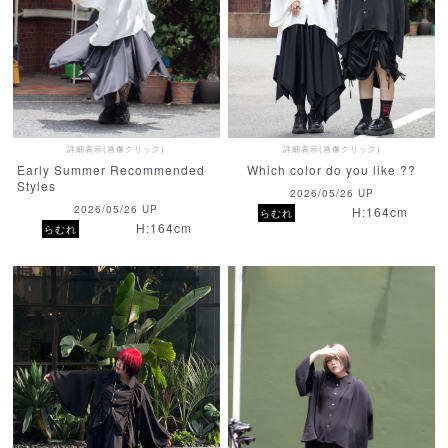
詳細表示(画像クリック)
詳細表示(画像クリック)
Early Summer Recommended
Which color do you like ??
Styles
2026/05/26 UP
2026/05/26 UP
H:164cm
らむれ
H:164cm
らむれ