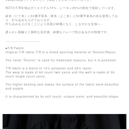
NOTのT/R生地はポリエステル74%、レーヨン26%の割合で混紡しています。
経糸（たて糸）に60番手双糸、緯糸（よこ糸）に30番手単糸の糸を使用してお
り、打ち込みを上げております。
打ち込みを上げることにより目面が綺麗になり、しなやかな生地へ。
柔らかい肌触りと独特な光沢感、綺麗なドレープ性があるのが特徴です。
_________________
■T/R Fabric
Original T/R fabric.T/R is a mixed spinning material of Tetoron/Rayon.
The name “Tetoron” is used for trademark reasons, but it is polyester.
T/R fabric is a blend of 74% polyester and 26% rayon.
The warp is made of 60 count twin yarns and the weft is made of 30
count single count yarns.
The higher beating rate makes the surface of the fabric more beautiful
and supple.
It is characterized by its soft touch, unique luster, and beautiful drape.