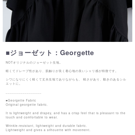
■ジョーゼット：Georgette
NOTオリジナルのジョーゼット生地。
軽くてドレープ性があり、肌触りが良く着心地の良いシャリ感が特徴です。
シワになりにくく軽くて丈夫生地でありながらも、 軽さがあり、動きのあるシル
エットに。
_________________
■Georgette Fabric
Original georgette fabric.
It is lightweight and drapey, and has a crisp feel that is pleasant to the
touch and comfortable to wear.
Wrinkle-resistant, lightweight and durable fabric.
Lightweight and gives a silhouette with movement.