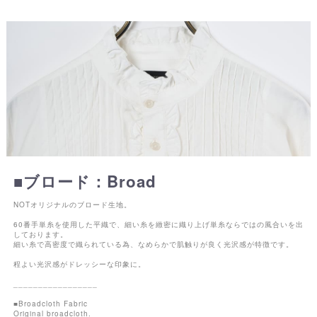
■ブロード：Broad
NOTオリジナルのブロード生地。
60番手単糸を使用した平織で、細い糸を緻密に織り上げ単糸ならではの風合いを出
しております。
細い糸で高密度で織られている為、なめらかで肌触りが良く光沢感が特徴です。
程よい光沢感がドレッシーな印象に。
_________________
■Broadcloth Fabric
Original broadcloth.