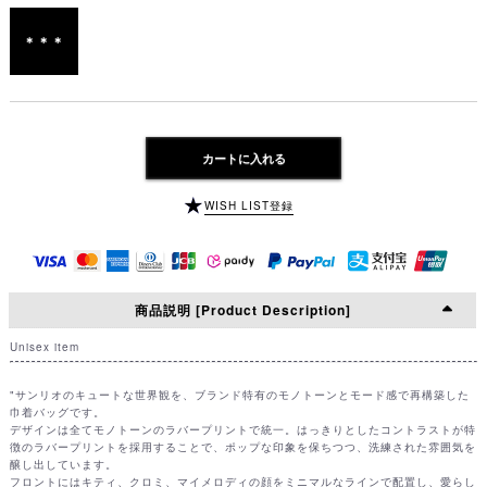
＊＊＊
カートに入れる
WISH LIST登録
商品説明 [Product Description]
Unisex item
"サンリオのキュートな世界観を、ブランド特有のモノトーンとモード感で再構築した
巾着バッグです。
デザインは全てモノトーンのラバープリントで統一。はっきりとしたコントラストが特
徴のラバープリントを採用することで、ポップな印象を保ちつつ、洗練された雰囲気を
醸し出しています。
フロントにはキティ、クロミ、マイメロディの顔をミニマルなラインで配置し、愛らし