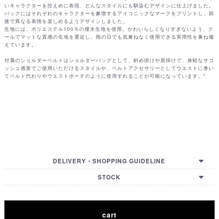
いキャラクターを控えめに表現、どんなスタイルにも馴染むデザインに仕上げました。
バックにはそれぞれのキャラクターを象徴するアイコニックなマークをプリントし、前
後で異なる表情を楽しめるようデザインしました。
生地には、ポリエステル100％の撥水生地を使用。かわいらしくなりすぎないよう、ク
ールでマットな質感の生地を選定し、雨の日でも気兼ねなく使用できる実用性を兼ね備
えています。
付属のショルダーベルトはショルダーバッグとして、斜め掛けや肩掛けで、身軽なサコ
ッシュ感覚でご使用いただけるスタイルや、ベルトアクセサリーとしてウエストに巻い
てベルト代わりやウエストポーチのように使用すれることが可能になっています。"
DELIVERY・SHOPPING GUIDELINE
【国内配送・お支払い・諸注意】
STOCK
【国际配送・支付方式・购买须知】
【GUIDELINE (EN)】
【HOW TO BUY (EN)】
【International Shipping Country List】
cart
TOKYO
OSAKA
KYOTO
HIROSHIMA
FUKUOKA
ONLINE