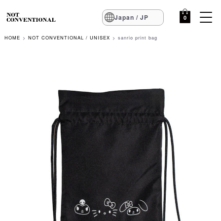
Japan / JP
0
HOME
NOT CONVENTIONAL / UNISEX
sanrio print bag