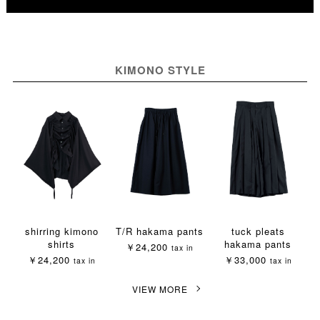
×
×
〇
△
〇
〇
＊
＊
取寄せする
取寄せする
取置きする
取置きする
取置きする
＊
KIMONO STYLE
shirring kimono
T/R hakama pants
tuck pleats
shirts
hakama pants
￥24,200
tax in
￥24,200
￥33,000
tax in
tax in
VIEW MORE