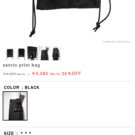
sanrio print bag
￥5,280
20％OFF
￥6,600
→
tax in
tax in
COLOR
BLACK
SIZE
＊＊＊